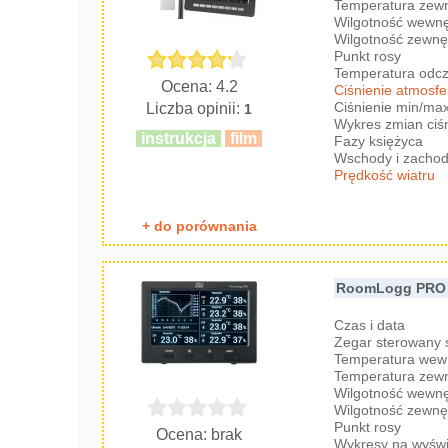
Temperatura zew
Wilgotność wewnę
Wilgotność zewnę
Punkt rosy
Temperatura odc
Ocena: 4.2
Ciśnienie atmosf
Ciśnienie min/ma
Liczba opinii:
1
Wykres zmian ciś
instrukcja
film
Fazy księżyca
Wschody i zachod
Prędkość wiatru
+ do porównania
RoomLogg PRO 
Czas i data
Zegar sterowany
Temperatura wew
Temperatura zew
Wilgotność wewnę
Wilgotność zewnę
Punkt rosy
Ocena: brak
Wykresy na wyświ