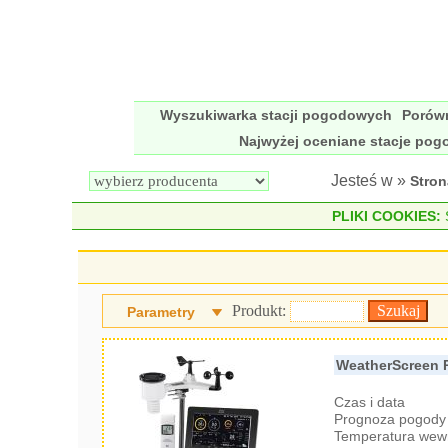
Wyszukiwarka stacji pogodowych
Porów
Najwyżej oceniane stacje po
Jesteś w »
Stro
PLIKI COOKIES:
S
Produkt:
Parametry
WeatherScreen 
Czas i data
Prognoza pogody 
Temperatura wew