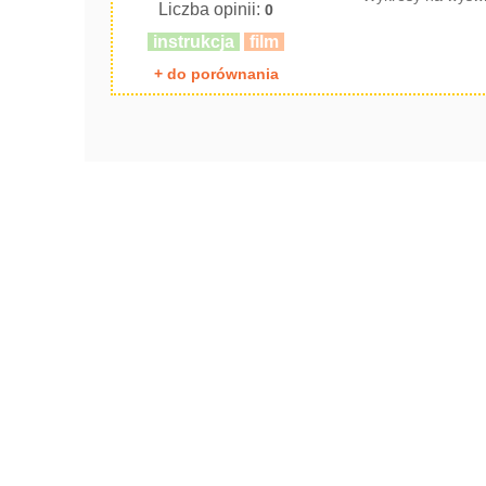
Liczba opinii:
0
instrukcja
film
+ do porównania