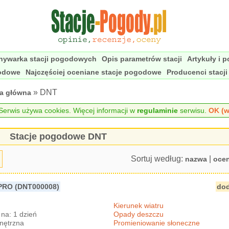
nywarka stacji pogodowych
Opis parametrów stacji
Artykuły i 
godowe
Najczęściej oceniane stacje pogodowe
Producenci stacj
» DNT
na główna
erwis używa cookies. Więcej informacji w
regulaminie
serwisu.
OK (w
Stacje pogodowe DNT
Sortuj według:
|
nazwa
oce
PRO (DNT000008)
dod
Kierunek wiatru
na: 1 dzień
Opady deszczu
nętrzna
Promieniowanie słoneczne