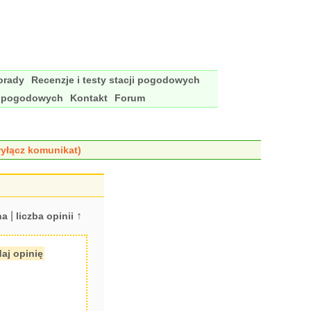
porady
Recenzje i testy stacji pogodowych
i pogodowych
Kontakt
Forum
yłącz komunikat)
|
↑
na
liczba opinii
aj opinię