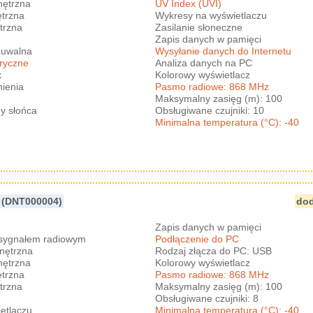
nętrzna
UV Index (UVI)
trzna
Wykresy na wyświetlaczu
trzna
Zasilanie słoneczne
Zapis danych w pamięci
zuwalna
Wysyłanie danych do Internetu
eryczne
Analiza danych na PC
x
Kolorowy wyświetlacz
nienia
Pasmo radiowe: 868 MHz
Maksymalny zasięg (m): 100
y słońca
Obsługiwane czujniki: 10
Minimalna temperatura (°C): -40
(DNT000004)
dod
Zapis danych w pamięci
 sygnałem radiowym
Podłączenie do PC
nętrzna
Rodzaj złącza do PC: USB
nętrzna
Kolorowy wyświetlacz
trzna
Pasmo radiowe: 868 MHz
trzna
Maksymalny zasięg (m): 100
Obsługiwane czujniki: 8
etlaczu
Minimalna temperatura (°C): -40