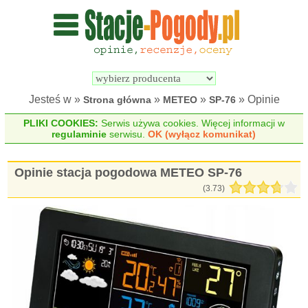
Wyszukiwarka 
Porównywarka 
stacji 
stacji 
pogodowych
pogodowych
Jesteś w »
»
»
» Opinie
Strona główna
METEO
SP-76
PLIKI COOKIES:
Serwis używa cookies. Więcej informacji w
regulaminie
serwisu.
OK (wyłącz komunikat)
Opinie stacja pogodowa METEO SP-76
(
3.73
)