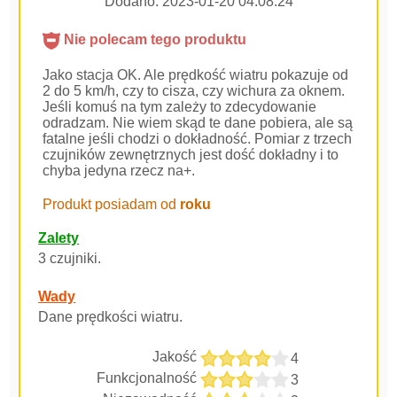
Dodano:
2023-01-20 04:08:24
Nie polecam tego produktu
Jako stacja OK. Ale prędkość wiatru pokazuje od
2 do 5 km/h, czy to cisza, czy wichura za oknem.
Jeśli komuś na tym zależy to zdecydowanie
odradzam. Nie wiem skąd te dane pobiera, ale są
fatalne jeśli chodzi o dokładność. Pomiar z trzech
czujników zewnętrznych jest dość dokładny i to
chyba jedyna rzecz na+.
Produkt posiadam od
roku
Zalety
3 czujniki.
Wady
Dane prędkości wiatru.
Jakość
4
Funkcjonalność
3