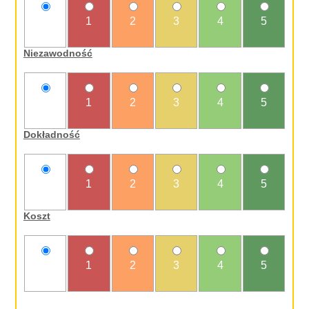
nie
1
2
3
4
5
oceniam
Niezawodność
nie
1
2
3
4
5
oceniam
Dokładność
nie
1
2
3
4
5
oceniam
Koszt
nie
1
2
3
4
5
oceniam