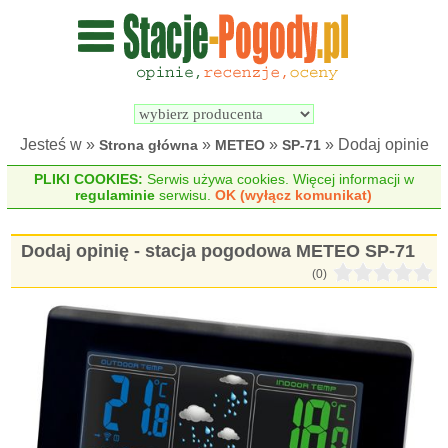
Wyszukiwarka 
Porównywarka 
stacji 
stacji 
pogodowych
pogodowych
Jesteś w »
»
»
» Dodaj opinie
Strona główna
METEO
SP-71
PLIKI COOKIES:
Serwis używa cookies. Więcej informacji w
regulaminie
serwisu.
OK (wyłącz komunikat)
Dodaj opinię - stacja pogodowa METEO SP-71
(0)