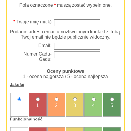
Pola oznaczone
*
muszą zostać wypełnione.
*
Twoje imię (nick)
Podanie adresu email umożliwi innym kontakt z Tobą.
Twój email nie będzie publicznie widoczny.
Email:
Numer Gadu-
Gadu:
Oceny punktowe
1 - ocena najgorsza / 5 - ocena najlepsza
Jakość
nie
1
2
3
4
5
oceniam
Funkcjonalność