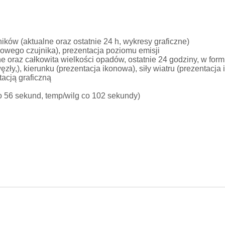
ników (aktualne oraz ostatnie 24 h, wykresy graficzne)
owego czujnika), prezentacja poziomu emisji
 oraz całkowita wielkości opadów, ostatnie 24 godziny, w form
ęzły,), kierunku (prezentacja ikonowa), siły wiatru (prezentacja
tacją graficzną
co 56 sekund, temp/wilg co 102 sekundy)