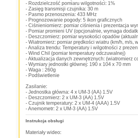
- Rozdzielczość pomiaru wilgotności: 1%
- Zasięg transmisji czujnika: 30 m
- Pasmo przenoszenia: 433 MHz
- Prognozowanie pogody: 5 ikon graficznych
- Ciśnieniomierz: pomiar ciśnienia i prezentacja wy
- Pomiar promieni UV (opcjonalnie, wymaga dodatk
- Deszczomierz: pomiar wysokości opadów (aktualne
- Wiatromierz: pomiar prędkości wiatru (km/h, m/s, w
- Analiza trendu: Temperatury i wilgotności z prezen
- Wind Chil (pomiar temperatury odczuwalnej)
- Aktualizacja danych zewnętrznych: (wiatromierz 
- Wymiary jednostki głównej: 190 x 104 x 70 mm
- Waga : 260g
- Podświetlenie
Zasilanie:
- Jednostka główna: 4 x UM-3 (AA) 1.5V
- Deszczomierz: 2 x UM-3 (AA) 1.5V
- Czujnik temperatury: 2 x UM-4 (AAA) 1.5V
- Anemometr: 2 x UM-3 (AA) 1.5V
Instrukcja obsługi
Materiały wideo: