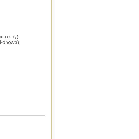
ie ikony)
 ikonowa)