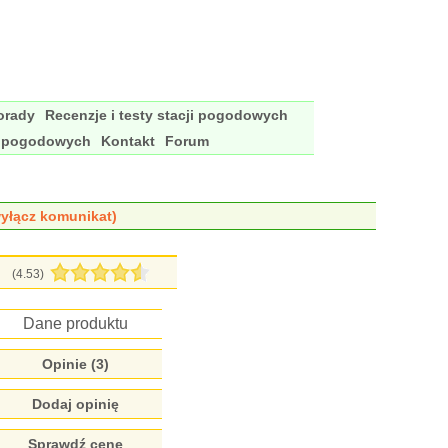
porady
Recenzje i testy stacji pogodowych
i pogodowych
Kontakt
Forum
yłącz komunikat)
(
4.53
)
Dane produktu
Opinie (
3
)
Dodaj opinię
Sprawdź cenę