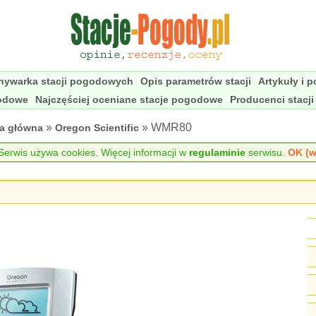
nywarka stacji pogodowych
Opis parametrów stacji
Artykuły i 
godowe
Najczęściej oceniane stacje pogodowe
Producenci stacj
»
» WMR80
na główna
Oregon Scientific
erwis używa cookies. Więcej informacji w
regulaminie
serwisu.
OK (w