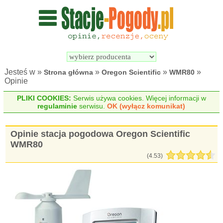
Wyszukiwarka 
Porównywarka 
stacji 
stacji 
pogodowych
pogodowych
Jesteś w »
»
»
»
Strona główna
Oregon Scientific
WMR80
Opinie
PLIKI COOKIES:
Serwis używa cookies. Więcej informacji w
regulaminie
serwisu.
OK (wyłącz komunikat)
Opinie stacja pogodowa Oregon Scientific
WMR80
(
4.53
)