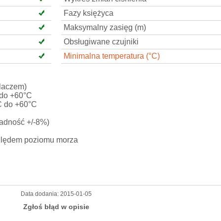
Fazy księżyca
Maksymalny zasięg (m)
Obsługiwane czujniki
Minimalna temperatura (°C)
ilaczem)
 do +60°C
°C do +60°C
ładność +/-8%)
względem poziomu morza
Data dodania:
2015-01-05
Zgłoś błąd w opisie