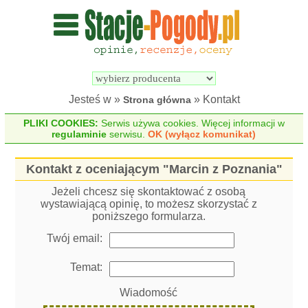
Wyszukiwarka 
Porównywarka 
stacji 
stacji 
pogodowych
pogodowych
Jesteś w »
» Kontakt
Strona główna
PLIKI COOKIES:
Serwis używa cookies. Więcej informacji w
regulaminie
serwisu.
OK (wyłącz komunikat)
Kontakt z oceniającym "Marcin z Poznania"
Jeżeli chcesz się skontaktować z osobą
wystawiającą opinię, to możesz skorzystać z
poniższego formularza.
Twój email:
Temat:
Wiadomość