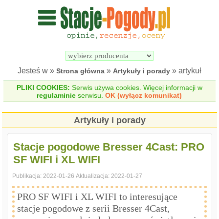
Wyszukiwarka 
Porównywarka 
stacji 
stacji 
pogodowych
pogodowych
Jesteś w »
»
» artykuł
Strona główna
Artykuły i porady
PLIKI COOKIES:
Serwis używa cookies. Więcej informacji w
regulaminie
serwisu.
OK (wyłącz komunikat)
Artykuły i porady
Stacje pogodowe Bresser 4Cast: PRO
SF WIFI i XL WIFI
Publikacja:
2022-01-26
Aktualizacja:
2022-01-27
PRO SF WIFI i XL WIFI to interesujące
stacje pogodowe z serii Bresser 4Cast,