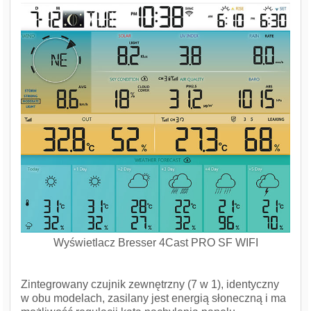
Wyświetlacz Bresser 4Cast PRO SF WIFI
Zintegrowany czujnik zewnętrzny (7 w 1), identyczny
w obu modelach, zasilany jest energią słoneczną i ma