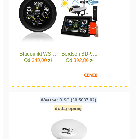
Blaupunkt WS65BK App
Berdsen BD-914 Czarny
Od
349,00
zł
Od
392,80
zł
Weather DISC (30.5037.02)
dodaj opinię