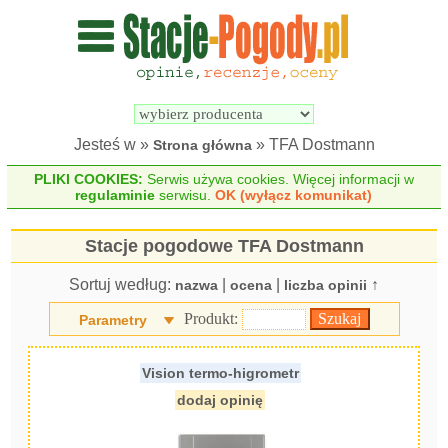
Wyszukiwarka 
Porównywarka 
stacji 
stacji 
pogodowych
pogodowych
Jesteś w »
» TFA Dostmann
Strona główna
PLIKI COOKIES:
Serwis używa cookies. Więcej informacji w
regulaminie
serwisu.
OK (wyłącz komunikat)
Stacje pogodowe TFA Dostmann
Sortuj według:
|
|
↑
nazwa
ocena
liczba opinii
Produkt:
Parametry
Vision termo-higrometr
dodaj opinię