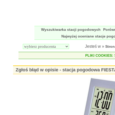
Wyszukiwarka stacji pogodowych
Porów
Najwyżej oceniane stacje po
Jesteś w »
Stro
PLIKI COOKIES:
S
Zgłoś błąd w opisie - stacja pogodowa FIES