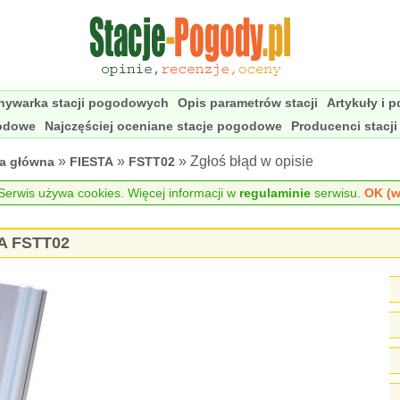
nywarka stacji pogodowych
Opis parametrów stacji
Artykuły i 
godowe
Najczęściej oceniane stacje pogodowe
Producenci stacj
»
»
» Zgłoś błąd w opisie
na główna
FIESTA
FSTT02
erwis używa cookies. Więcej informacji w
regulaminie
serwisu.
OK (w
TA FSTT02