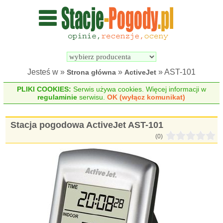
Wyszukiwarka 
Porównywarka 
stacji 
stacji 
pogodowych
pogodowych
Jesteś w »
»
» AST-101
Strona główna
ActiveJet
PLIKI COOKIES:
Serwis używa cookies. Więcej informacji w
regulaminie
serwisu.
OK (wyłącz komunikat)
Stacja pogodowa ActiveJet AST-101
(0)