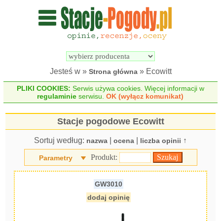
Wyszukiwarka 
Porównywarka 
stacji 
stacji 
pogodowych
pogodowych
Jesteś w »
» Ecowitt
Strona główna
PLIKI COOKIES:
Serwis używa cookies. Więcej informacji w
regulaminie
serwisu.
OK (wyłącz komunikat)
Stacje pogodowe Ecowitt
Sortuj według:
|
|
↑
nazwa
ocena
liczba opinii
Produkt:
Parametry
GW3010
dodaj opinię