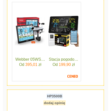
Webber 05WS603
Stacja pogodowa pogody termometr
Od
395,01
zł
Od
199,90
zł
HP3500B
dodaj opinię