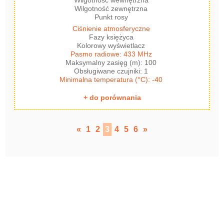
Wilgotność wewnętrzna
Wilgotność zewnętrzna
Punkt rosy
Ciśnienie atmosferyczne
Fazy księżyca
Kolorowy wyświetlacz
Pasmo radiowe: 433 MHz
Maksymalny zasięg (m): 100
Obsługiwane czujniki: 1
Minimalna temperatura (°C): -40
+ do porównania
«
1
2
3
4
5
6
»