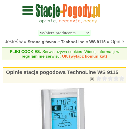
Wyszukiwarka 
Porównywarka 
stacji 
stacji 
pogodowych
pogodowych
Jesteś w »
»
»
» Opinie
Strona główna
TechnoLine
WS 9115
PLIKI COOKIES:
Serwis używa cookies. Więcej informacji w
regulaminie
serwisu.
OK (wyłącz komunikat)
Opinie stacja pogodowa TechnoLine WS 9115
(0)