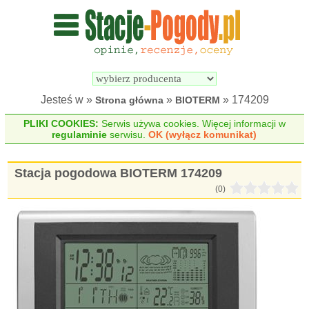
Wyszukiwarka 
Porównywarka 
stacji 
stacji 
pogodowych
pogodowych
Jesteś w »
»
» 174209
Strona główna
BIOTERM
PLIKI COOKIES:
Serwis używa cookies. Więcej informacji w
regulaminie
serwisu.
OK (wyłącz komunikat)
Stacja pogodowa BIOTERM 174209
(0)