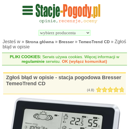
Wyszukiwarka 
Porównywarka 
stacji 
stacji 
pogodowych
pogodowych
Jesteś w »
»
»
» Zgłoś
Strona główna
Bresser
TemeoTrend CD
błąd w opisie
PLIKI COOKIES:
Serwis używa cookies. Więcej informacji w
regulaminie
serwisu.
OK (wyłącz komunikat)
Zgłoś błąd w opisie - stacja pogodowa Bresser
TemeoTrend CD
(4.8)