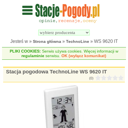
Wyszukiwarka 
Porównywarka 
stacji 
stacji 
pogodowych
pogodowych
Jesteś w »
»
» WS 9620 IT
Strona główna
TechnoLine
PLIKI COOKIES:
Serwis używa cookies. Więcej informacji w
regulaminie
serwisu.
OK (wyłącz komunikat)
Stacja pogodowa TechnoLine WS 9620 IT
(0)