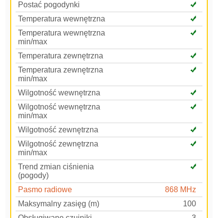
Postać pogodynki
Temperatura wewnętrzna
Temperatura wewnętrzna
min/max
Temperatura zewnętrzna
Temperatura zewnętrzna
min/max
Wilgotność wewnętrzna
Wilgotność wewnętrzna
min/max
Wilgotność zewnętrzna
Wilgotność zewnętrzna
min/max
Trend zmian ciśnienia
(pogody)
Pasmo radiowe
868 MHz
Maksymalny zasięg (m)
100
Obsługiwane czujniki
3