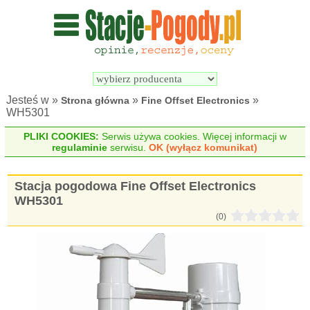
Wyszukiwarka 
Porównywarka 
stacji 
stacji 
pogodowych
pogodowych
Jesteś w »
»
»
Strona główna
Fine Offset Electronics
WH5301
PLIKI COOKIES:
Serwis używa cookies. Więcej informacji w
regulaminie
serwisu.
OK (wyłącz komunikat)
Stacja pogodowa Fine Offset Electronics
WH5301
(0)