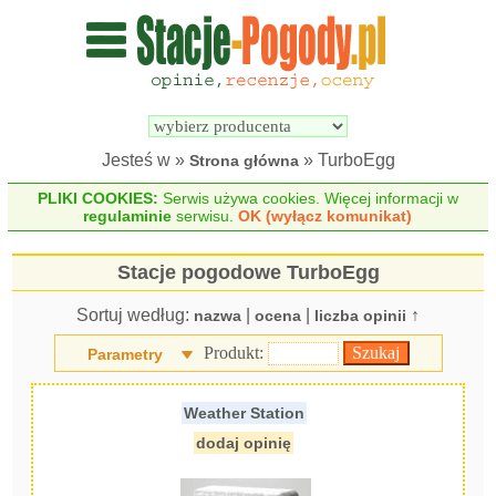
Wyszukiwarka 
Porównywarka 
stacji 
stacji 
pogodowych
pogodowych
Jesteś w »
» TurboEgg
Strona główna
PLIKI COOKIES:
Serwis używa cookies. Więcej informacji w
regulaminie
serwisu.
OK (wyłącz komunikat)
Stacje pogodowe TurboEgg
Sortuj według:
|
|
↑
nazwa
ocena
liczba opinii
Produkt:
Parametry
Weather Station
dodaj opinię