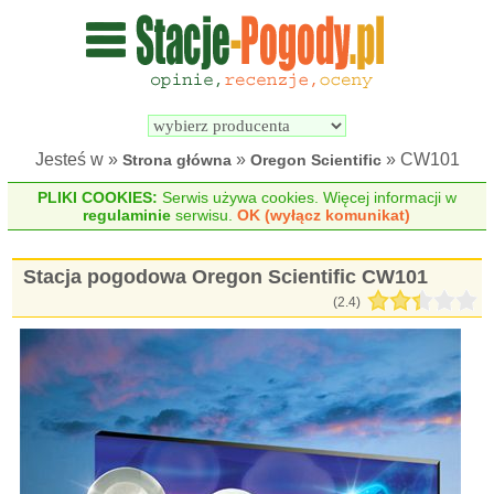
Wyszukiwarka 
Porównywarka 
stacji 
stacji 
pogodowych
pogodowych
Jesteś w »
»
» CW101
Strona główna
Oregon Scientific
PLIKI COOKIES:
Serwis używa cookies. Więcej informacji w
regulaminie
serwisu.
OK (wyłącz komunikat)
Stacja pogodowa Oregon Scientific CW101
(
2.4
)