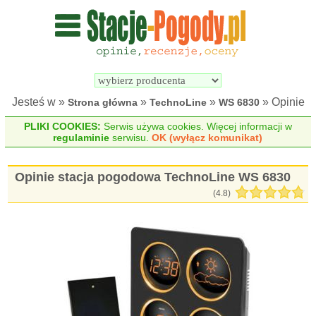
Wyszukiwarka 
Porównywarka 
stacji 
stacji 
pogodowych
pogodowych
Jesteś w »
»
»
» Opinie
Strona główna
TechnoLine
WS 6830
PLIKI COOKIES:
Serwis używa cookies. Więcej informacji w
regulaminie
serwisu.
OK (wyłącz komunikat)
Opinie stacja pogodowa TechnoLine WS 6830
(
4.8
)