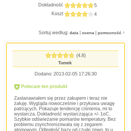
Dokładność
5
Koszt
4
Sortuj według:
|
|
↑
data
ocena
pomocność
(4.8)
Tomek
Dodano:
2013-02-05 17:26:30
Polecam ten produkt
Zastanawiałem się przez zakupem i teraz nie
żałuję. Wygląda nowocześnie i przykuwa uwagę
patrzących. Pokazuje tendencję ciśnienia, mi to
wystarcza. Dokładność wystarczająca +/- 1oC.
Szybkie odświeżanie pomiarów temperatury. Bez
problemu zsynchronizowała się z zegarem
atomowym. Odległość bazy od czujki zewn. to u