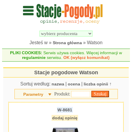
Wyszukiwarka 
Porównywarka 
stacji 
stacji 
pogodowych
pogodowych
Jesteś w »
» Watson
Strona główna
PLIKI COOKIES:
Serwis używa cookies. Więcej informacji w
regulaminie
serwisu.
OK (wyłącz komunikat)
Stacje pogodowe Watson
Sortuj według:
|
|
↑
nazwa
ocena
liczba opinii
Produkt:
Parametry
W-8681
dodaj opinię