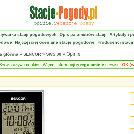
nywarka stacji pogodowych
Opis parametrów stacji
Artykuły i 
godowe
Najczęściej oceniane stacje pogodowe
Producenci stacj
»
»
» Opinie
na główna
SENCOR
SWS 30
erwis używa cookies. Więcej informacji w
regulaminie
serwisu.
OK (w