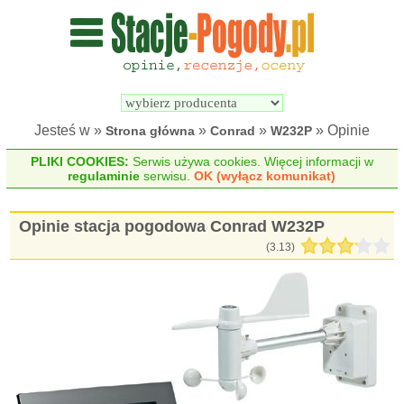
Wyszukiwarka 
Porównywarka 
stacji 
stacji 
pogodowych
pogodowych
Jesteś w »
»
»
» Opinie
Strona główna
Conrad
W232P
PLIKI COOKIES:
Serwis używa cookies. Więcej informacji w
regulaminie
serwisu.
OK (wyłącz komunikat)
Opinie stacja pogodowa Conrad W232P
(
3.13
)