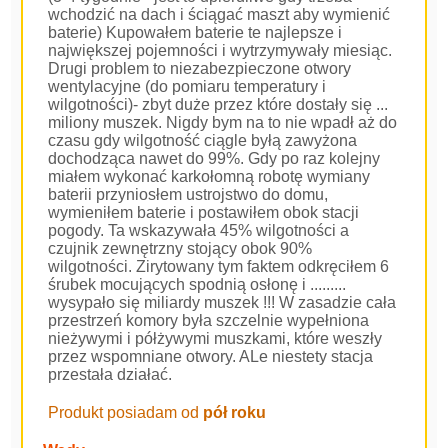
wchodzić na dach i ściągać maszt aby wymienić
baterie) Kupowałem baterie te najlepsze i
największej pojemności i wytrzymywały miesiąc.
Drugi problem to niezabezpieczone otwory
wentylacyjne (do pomiaru temperatury i
wilgotności)- zbyt duże przez które dostały się ...
miliony muszek. Nigdy bym na to nie wpadł aż do
czasu gdy wilgotność ciągle byłą zawyżona
dochodząca nawet do 99%. Gdy po raz kolejny
miałem wykonać karkołomną robotę wymiany
baterii przyniosłem ustrojstwo do domu,
wymieniłem baterie i postawiłem obok stacji
pogody. Ta wskazywała 45% wilgotności a
czujnik zewnętrzny stojący obok 90%
wilgotności. Zirytowany tym faktem odkręciłem 6
śrubek mocujących spodnią osłonę i .........
wysypało się miliardy muszek !!! W zasadzie cała
przestrzeń komory była szczelnie wypełniona
nieżywymi i półżywymi muszkami, które weszły
przez wspomniane otwory. ALe niestety stacja
przestała działać.
Produkt posiadam od
pół roku