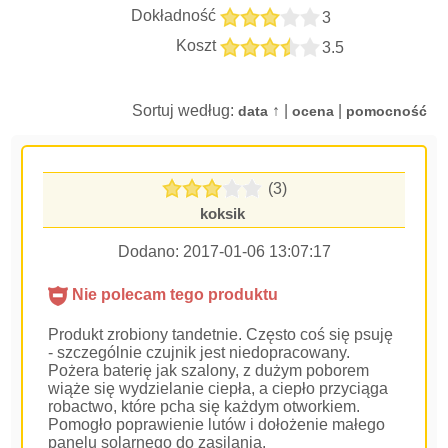
Dokładność
3
Koszt
3.5
Sortuj według:
↑ |
|
data
ocena
pomocność
(3)
koksik
Dodano:
2017-01-06 13:07:17
Nie polecam tego produktu
Produkt zrobiony tandetnie. Często coś się psuję
- szczególnie czujnik jest niedopracowany.
Pożera baterię jak szalony, z dużym poborem
wiąże się wydzielanie ciepła, a ciepło przyciąga
robactwo, które pcha się każdym otworkiem.
Pomogło poprawienie lutów i dołożenie małego
panelu solarnego do zasilania.