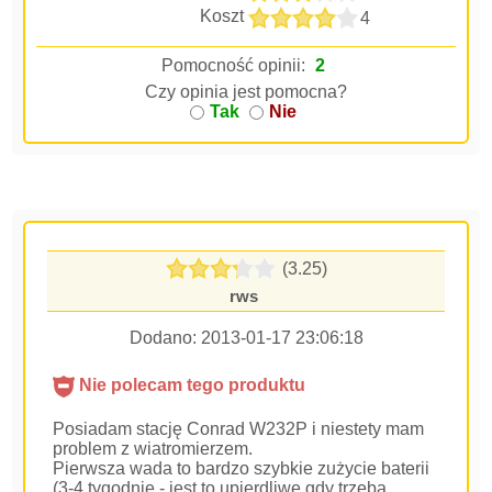
Koszt
4
Pomocność opinii:
2
Czy opinia jest pomocna?
Tak
Nie
(3.25)
rws
Dodano:
2013-01-17 23:06:18
Nie polecam tego produktu
Posiadam stację Conrad W232P i niestety mam
problem z wiatromierzem.
Pierwsza wada to bardzo szybkie zużycie baterii
(3-4 tygodnie - jest to upierdliwe gdy trzeba