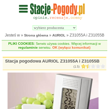
Wyszukiwarka 
Porównywarka 
stacji 
stacji 
pogodowych
pogodowych
Jesteś w »
»
» Z31055A i Z31055B
Strona główna
AURIOL
PLIKI COOKIES:
Serwis używa cookies. Więcej informacji w
regulaminie
serwisu.
OK (wyłącz komunikat)
Stacja pogodowa AURIOL Z31055A i Z31055B
(
1.5
)