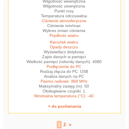
Wilgotność wewnętrzna
Wilgotność zewnętrzna
Punkt rosy
Temperatura odczuwalna
Ciśnienie atmosferyczne
Ciśnienie min/max
Wykres zmian ciśnienia
Prędkość wiatru
Kierunek wiatru
Opady deszczu
Wyświetlacz dotykowy
Zapis danych w pamięci
Wielkość pamięci (rekordy danych): 4080
Podłączenie do PC
Rodzaj złącza do PC: USB
Analiza danych na PC
Pasmo radiowe: 868 MHz
Maksymalny zasięg (m): 50
Obsługiwane czujniki: 1
Minimalna temperatura (°C): -40
+ do porównania
1
2
»