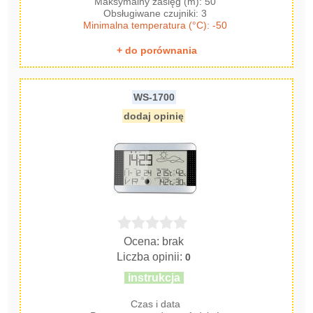
Maksymalny zasięg (m): 50
Obsługiwane czujniki: 3
Minimalna temperatura (°C): -50
+ do porównania
WS-1700
dodaj opinię
Ocena: brak
Liczba opinii:
0
instrukcja
Czas i data