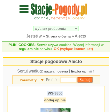
Wyszukiwarka 
Porównywarka 
stacji 
stacji 
pogodowych
pogodowych
Jesteś w »
» Alecto
Strona główna
PLIKI COOKIES:
Serwis używa cookies. Więcej informacji w
regulaminie
serwisu.
OK (wyłącz komunikat)
Stacje pogodowe Alecto
Sortuj według:
|
|
↑
nazwa
ocena
liczba opinii
Produkt:
Parametry
WS-3850
dodaj opinię