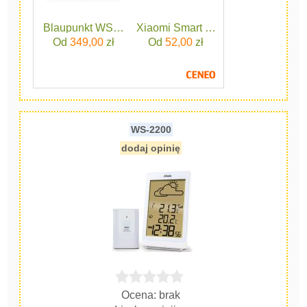
Blaupunkt WS65BK App
Xiaomi Smart Temperature and Humi
Od
349,00
zł
Od
52,00
zł
WS-2200
dodaj opinię
Ocena: brak