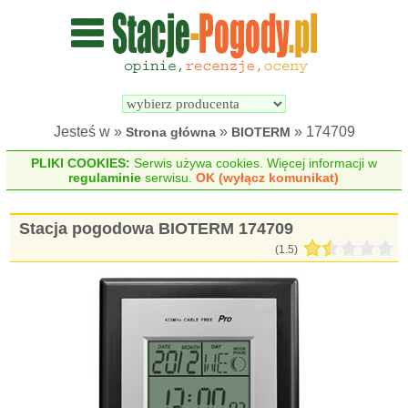
Wyszukiwarka 
Porównywarka 
stacji 
stacji 
pogodowych
pogodowych
Jesteś w »
»
» 174709
Strona główna
BIOTERM
PLIKI COOKIES:
Serwis używa cookies. Więcej informacji w
regulaminie
serwisu.
OK (wyłącz komunikat)
Stacja pogodowa BIOTERM 174709
(
1.5
)