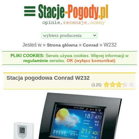
Wyszukiwarka 
Porównywarka 
stacji 
stacji 
pogodowych
pogodowych
Jesteś w »
»
» W232
Strona główna
Conrad
PLIKI COOKIES:
Serwis używa cookies. Więcej informacji w
regulaminie
serwisu.
OK (wyłącz komunikat)
Stacja pogodowa Conrad W232
(
3.25
)