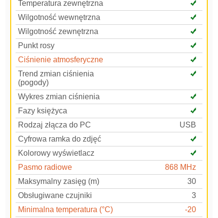
Temperatura zewnętrzna
Wilgotność wewnętrzna
Wilgotność zewnętrzna
Punkt rosy
Ciśnienie atmosferyczne
Trend zmian ciśnienia
(pogody)
Wykres zmian ciśnienia
Fazy księżyca
Rodzaj złącza do PC
USB
Cyfrowa ramka do zdjęć
Kolorowy wyświetlacz
Pasmo radiowe
868 MHz
Maksymalny zasięg (m)
30
Obsługiwane czujniki
3
Minimalna temperatura (°C)
-20