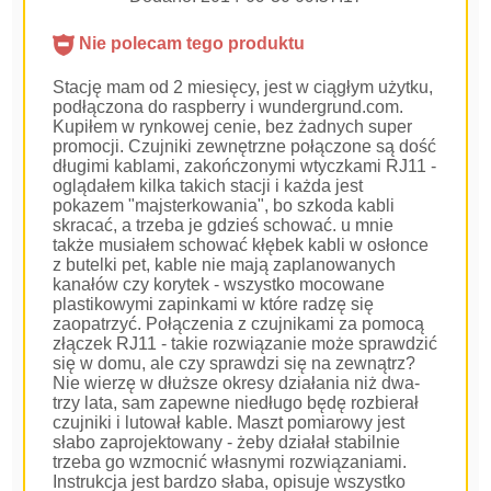
Nie polecam tego produktu
Stację mam od 2 miesięcy, jest w ciągłym użytku,
podłączona do raspberry i wundergrund.com.
Kupiłem w rynkowej cenie, bez żadnych super
promocji. Czujniki zewnętrzne połączone są dość
długimi kablami, zakończonymi wtyczkami RJ11 -
oglądałem kilka takich stacji i każda jest
pokazem "majsterkowania", bo szkoda kabli
skracać, a trzeba je gdzieś schować. u mnie
także musiałem schować kłębek kabli w osłonce
z butelki pet, kable nie mają zaplanowanych
kanałów czy korytek - wszystko mocowane
plastikowymi zapinkami w które radzę się
zaopatrzyć. Połączenia z czujnikami za pomocą
złączek RJ11 - takie rozwiązanie może sprawdzić
się w domu, ale czy sprawdzi się na zewnątrz?
Nie wierzę w dłuższe okresy działania niż dwa-
trzy lata, sam zapewne niedługo będę rozbierał
czujniki i lutował kable. Maszt pomiarowy jest
słabo zaprojektowany - żeby działał stabilnie
trzeba go wzmocnić własnymi rozwiązaniami.
Instrukcja jest bardzo słaba, opisuje wszystko