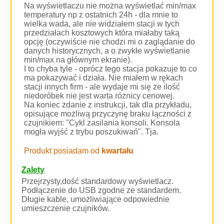
Na wyświetlaczu nie można wyświetlać min/max
temperatury np z ostatnich 24h - dla mnie to
wielka wada, ale nie widziałem stacji w tych
przedziałach kosztowych która miałaby taką
opcję (oczywiście nie chodzi mi o zaglądanie do
danych historycznych, a o zwykłe wyświetlanie
min/max na głównym ekranie).
I to chyba tyle - oprócz tego stacja pokazuje to co
ma pokazywać i działa. Nie miałem w rękach
stacji innych firm - ale wydaje mi się że ilość
niedoróbek nie jest warta różnicy cenowej.
Na koniec zdanie z instrukcji, tak dla przykładu,
opisujące możliwą przyczynę braku łączności z
czujnikiem: "Cykl zasilania konsoli. Konsola
mogła wyjść z trybu poszukiwań". Tja.
Produkt posiadam od
kwartału
Zalety
Przejrzysty,dość standardowy wyświetlacz.
Podłączenie do USB zgodne ze standardem.
Długie kable, umożliwiające odpowiednie
umieszczenie czujników.