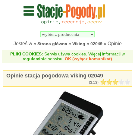
Wyszukiwarka 
Porównywarka 
stacji 
stacji 
pogodowych
pogodowych
Jesteś w »
»
»
» Opinie
Strona główna
Viking
02049
PLIKI COOKIES:
Serwis używa cookies. Więcej informacji w
regulaminie
serwisu.
OK (wyłącz komunikat)
Opinie stacja pogodowa Viking 02049
(
3.13
)