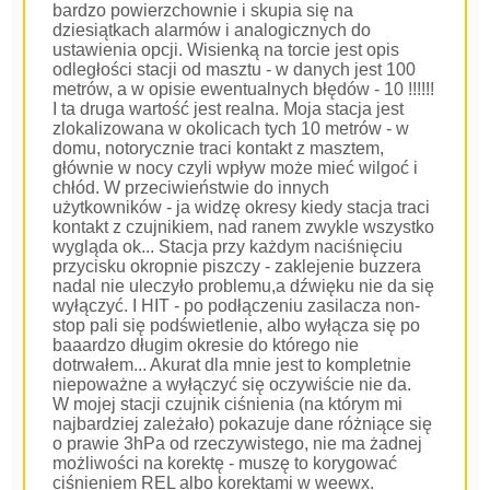
bardzo powierzchownie i skupia się na
dziesiątkach alarmów i analogicznych do
ustawienia opcji. Wisienką na torcie jest opis
odległości stacji od masztu - w danych jest 100
metrów, a w opisie ewentualnych błędów - 10 !!!!!!
I ta druga wartość jest realna. Moja stacja jest
zlokalizowana w okolicach tych 10 metrów - w
domu, notorycznie traci kontakt z masztem,
głównie w nocy czyli wpływ może mieć wilgoć i
chłód. W przeciwieństwie do innych
użytkowników - ja widzę okresy kiedy stacja traci
kontakt z czujnikiem, nad ranem zwykle wszystko
wygląda ok... Stacja przy każdym naciśnięciu
przycisku okropnie piszczy - zaklejenie buzzera
nadal nie uleczyło problemu,a dźwięku nie da się
wyłączyć. I HIT - po podłączeniu zasilacza non-
stop pali się podświetlenie, albo wyłącza się po
baaardzo długim okresie do którego nie
dotrwałem... Akurat dla mnie jest to kompletnie
niepoważne a wyłączyć się oczywiście nie da.
W mojej stacji czujnik ciśnienia (na którym mi
najbardziej zależało) pokazuje dane różniące się
o prawie 3hPa od rzeczywistego, nie ma żadnej
możliwości na korektę - muszę to korygować
ciśnieniem REL albo korektami w weewx.