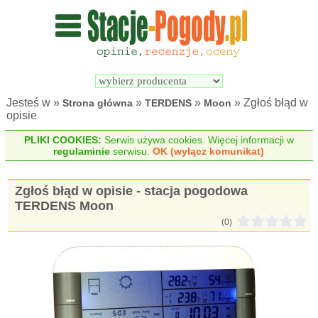
Wyszukiwarka 
Porównywarka 
stacji 
stacji 
pogodowych
pogodowych
Jesteś w »
»
»
» Zgłoś błąd w
Strona główna
TERDENS
Moon
opisie
PLIKI COOKIES:
Serwis używa cookies. Więcej informacji w
regulaminie
serwisu.
OK (wyłącz komunikat)
Zgłoś błąd w opisie - stacja pogodowa
TERDENS Moon
(0)