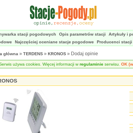
nywarka stacji pogodowych
Opis parametrów stacji
Artykuły i 
godowe
Najczęściej oceniane stacje pogodowe
Producenci stacj
»
»
» Dodaj opinie
na główna
TERDENS
KRONOS
erwis używa cookies. Więcej informacji w
regulaminie
serwisu.
OK (w
KRONOS