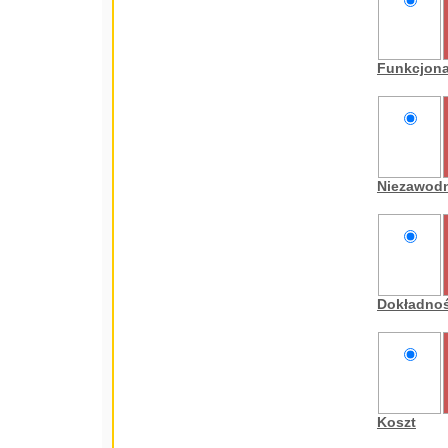
nie
oceniam
Funkcjon
nie
oceniam
Niezawod
nie
oceniam
Dokładno
nie
oceniam
Koszt