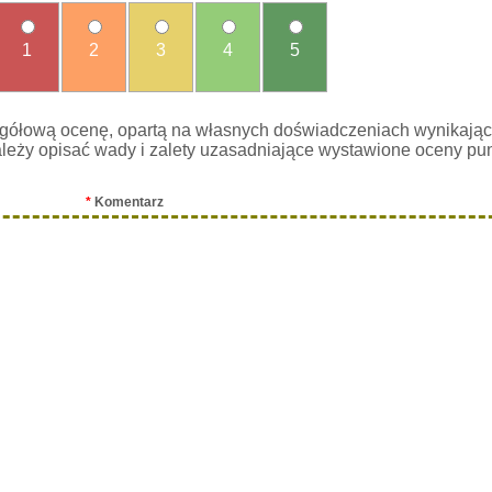
1
2
3
4
5
gółową ocenę, opartą na własnych doświadczeniach wynikając
leży opisać wady i zalety uzasadniające wystawione oceny pu
*
Komentarz