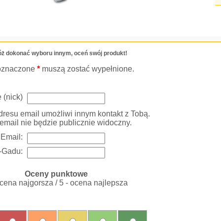
ż dokonać wyboru innym, oceń swój produkt!
oznaczone
*
muszą zostać wypełnione.
 (nick)
resu email umożliwi innym kontakt z Tobą.
email nie będzie publicznie widoczny.
Email:
-Gadu:
Oceny punktowe
ocena najgorsza / 5 - ocena najlepsza