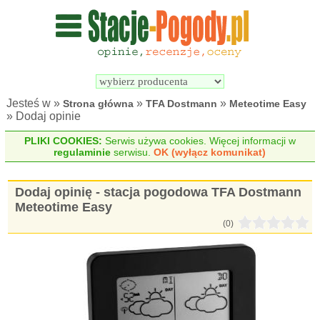
Wyszukiwarka 
Porównywarka 
stacji 
stacji 
pogodowych
pogodowych
Jesteś w »
»
»
Strona główna
TFA Dostmann
Meteotime Easy
» Dodaj opinie
PLIKI COOKIES:
Serwis używa cookies. Więcej informacji w
regulaminie
serwisu.
OK (wyłącz komunikat)
Dodaj opinię - stacja pogodowa TFA Dostmann
Meteotime Easy
(0)