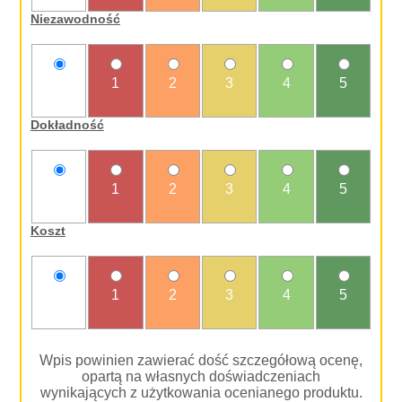
Niezawodność
nie
1
2
3
4
5
oceniam
Dokładność
nie
1
2
3
4
5
oceniam
Koszt
nie
1
2
3
4
5
oceniam
Wpis powinien zawierać dość szczegółową ocenę,
opartą na własnych doświadczeniach
wynikających z użytkowania ocenianego produktu.