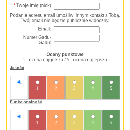
*
Twoje imię (nick)
Podanie adresu email umożliwi innym kontakt z Tobą.
Twój email nie będzie publicznie widoczny.
Email:
Numer Gadu-
Gadu:
Oceny punktowe
1 - ocena najgorsza / 5 - ocena najlepsza
Jakość
nie
1
2
3
4
5
oceniam
Funkcjonalność
nie
1
2
3
4
5
oceniam