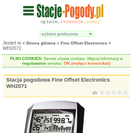
Wyszukiwarka 
Porównywarka 
stacji 
stacji 
pogodowych
pogodowych
Jesteś w »
»
»
Strona główna
Fine Offset Electronics
WH2071
PLIKI COOKIES:
Serwis używa cookies. Więcej informacji w
regulaminie
serwisu.
OK (wyłącz komunikat)
Stacja pogodowa Fine Offset Electronics
WH2071
(0)