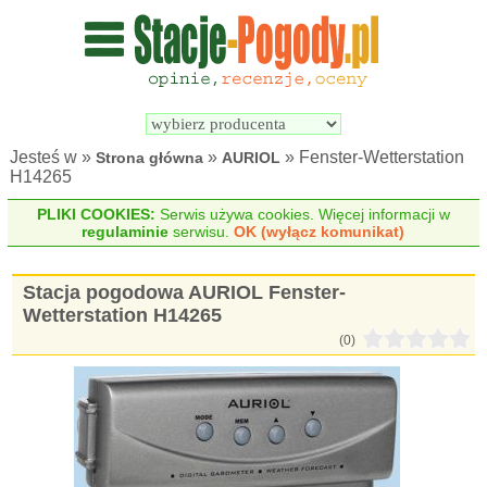
Wyszukiwarka 
Porównywarka 
stacji 
stacji 
pogodowych
pogodowych
Jesteś w »
»
» Fenster-Wetterstation
Strona główna
AURIOL
H14265
PLIKI COOKIES:
Serwis używa cookies. Więcej informacji w
regulaminie
serwisu.
OK (wyłącz komunikat)
Stacja pogodowa AURIOL Fenster-
Wetterstation H14265
(0)