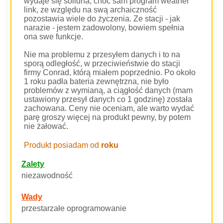
wydaje się solidna, choć sam program weather
link, ze względu na swą archaiczność
pozostawia wiele do życzenia. Ze stacji - jak
narazie - jestem zadowolony, bowiem spełnia
ona swe funkcje.
Nie ma problemu z przesyłem danych i to na
sporą odległość, w przeciwieństwie do stacji
firmy Conrad, którą miałem poprzednio. Po około
1 roku padła bateria zewnętrzna, nie było
problemów z wymianą, a ciągłość danych (mam
ustawiony przesył danych co 1 godzinę) została
zachowana. Ceny nie oceniam, ale warto wydać
parę groszy więcej na produkt pewny, by potem
nie żałować.
Produkt posiadam od
roku
Zalety
niezawodność
Wady
przestarzałe oprogramowanie