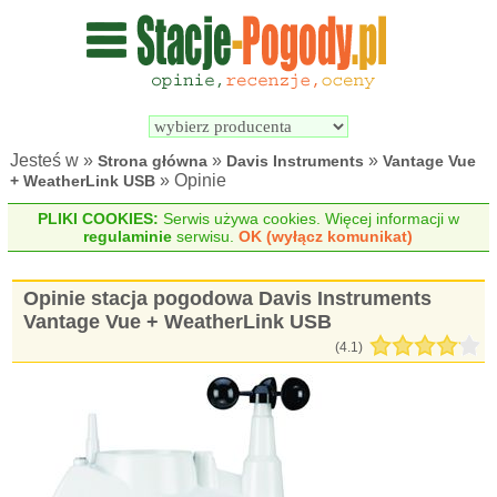
Wyszukiwarka 
Porównywarka 
stacji 
stacji 
pogodowych
pogodowych
Jesteś w »
»
»
Strona główna
Davis Instruments
Vantage Vue
» Opinie
+ WeatherLink USB
PLIKI COOKIES:
Serwis używa cookies. Więcej informacji w
regulaminie
serwisu.
OK (wyłącz komunikat)
Opinie stacja pogodowa Davis Instruments
Vantage Vue + WeatherLink USB
(
4.1
)