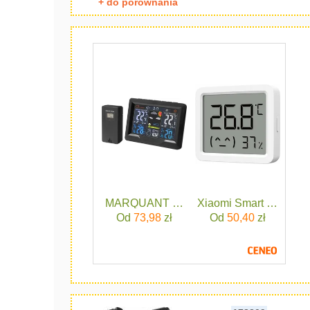
+ do porównania
MARQUANT BEZPRZEWODOWA STAC
Xiaomi Smart Temperat
Od
73,98
zł
Od
50,40
zł