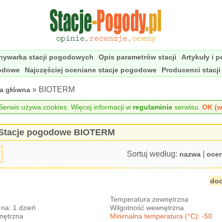
nywarka stacji pogodowych
Opis parametrów stacji
Artykuły i 
godowe
Najczęściej oceniane stacje pogodowe
Producenci stacj
» BIOTERM
na główna
erwis używa cookies. Więcej informacji w
regulaminie
serwisu.
OK (w
Stacje pogodowe BIOTERM
Sortuj według:
|
nazwa
oce
dod
Temperatura zewnętrzna
na: 1 dzień
Wilgotność wewnętrzna
nętrzna
Minimalna temperatura (°C): -50