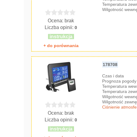
Temperatura zew
Wilgotność wewnę
Ocena: brak
Liczba opinii:
0
instrukcja
+ do porównania
178708
Czas i data
Prognoza pogody 
Temperatura wew
Temperatura zew
Wilgotność wewnę
Wilgotność zewnę
Ciśnienie atmosf
Ocena: brak
Liczba opinii:
0
instrukcja