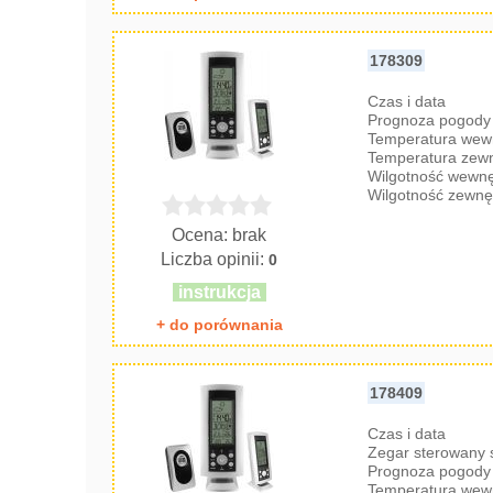
178309
Czas i data
Prognoza pogody 
Temperatura wew
Temperatura zew
Wilgotność wewnę
Wilgotność zewnę
Ocena: brak
Liczba opinii:
0
instrukcja
+ do porównania
178409
Czas i data
Zegar sterowany
Prognoza pogody 
Temperatura wew