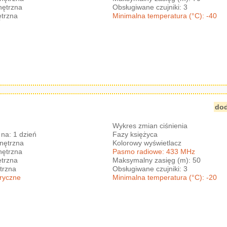
nętrzna
Obsługiwane czujniki: 3
trzna
Minimalna temperatura (°C): -40
dod
Wykres zmian ciśnienia
na: 1 dzień
Fazy księżyca
nętrzna
Kolorowy wyświetlacz
nętrzna
Pasmo radiowe: 433 MHz
trzna
Maksymalny zasięg (m): 50
trzna
Obsługiwane czujniki: 3
eryczne
Minimalna temperatura (°C): -20