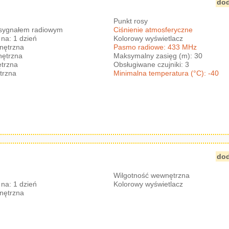
dod
Punkt rosy
 sygnałem radiowym
Ciśnienie atmosferyczne
na: 1 dzień
Kolorowy wyświetlacz
nętrzna
Pasmo radiowe: 433 MHz
nętrzna
Maksymalny zasięg (m): 30
trzna
Obsługiwane czujniki: 3
trzna
Minimalna temperatura (°C): -40
dod
Wilgotność wewnętrzna
na: 1 dzień
Kolorowy wyświetlacz
nętrzna