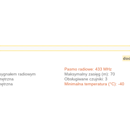
dod
Pasmo radiowe: 433 MHz
 sygnałem radiowym
Maksymalny zasięg (m): 70
nętrzna
Obsługiwane czujniki: 3
nętrzna
Minimalna temperatura (°C): -40