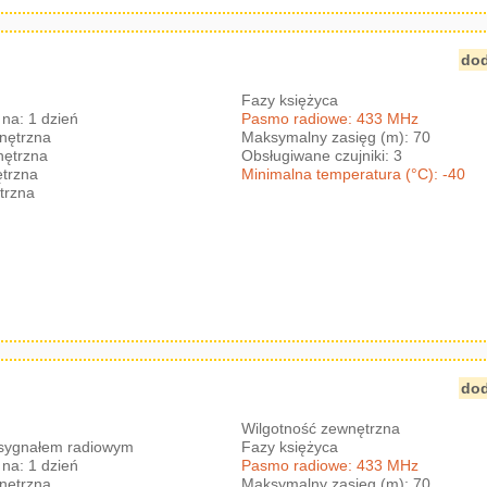
dod
Fazy księżyca
na: 1 dzień
Pasmo radiowe: 433 MHz
nętrzna
Maksymalny zasięg (m): 70
nętrzna
Obsługiwane czujniki: 3
trzna
Minimalna temperatura (°C): -40
trzna
dod
Wilgotność zewnętrzna
 sygnałem radiowym
Fazy księżyca
na: 1 dzień
Pasmo radiowe: 433 MHz
nętrzna
Maksymalny zasięg (m): 70