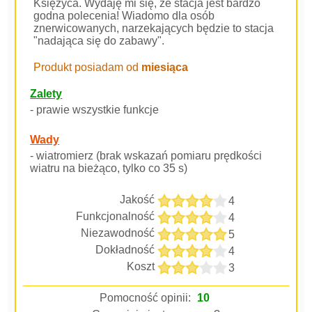
Księżyca. Wydaję mi się, że stacja jest bardzo
godna polecenia! Wiadomo dla osób
znerwicowanych, narzekających będzie to stacja
"nadająca się do zabawy".
Produkt posiadam od
miesiąca
Zalety
- prawie wszystkie funkcje
Wady
- wiatromierz (brak wskazań pomiaru prędkości
wiatru na bieżąco, tylko co 35 s)
Jakość
4
Funkcjonalność
4
Niezawodność
5
Dokładność
4
Koszt
3
Pomocność opinii:
10