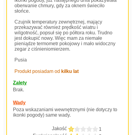
ikonki pogody, już następnego dnia pokazywała
oberwanie chmury, gdy za oknem świeciło
słońce.
Czujnik temperatury zewnętrznej, mający
przekazywać również prędkość wiatru i
wilgotność, popsuł się po półtora roku. Trudno
jest dokupić nowy. Więc mam za niemałe
pieniądze termometr pokojowy i mało widoczny
zegar z ciśnieniomierzem.
Pusia
Produkt posiadam od
kilku lat
Zalety
Brak.
Wady
Poza wskazaniami wewnętrznymi (nie dotyczy to
ikonki pogody) same wady.
Jakość
1