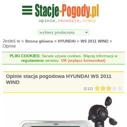
Wyszukiwarka 
Porównywarka 
stacji 
stacji 
pogodowych
pogodowych
Jesteś w »
»
»
»
Strona główna
HYUNDAI
WS 2011 WIND
Opinie
PLIKI COOKIES:
Serwis używa cookies. Więcej informacji w
regulaminie
serwisu.
OK (wyłącz komunikat)
Opinie stacja pogodowa HYUNDAI WS 2011
WIND
(
3.12
)