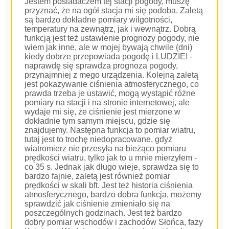
Jestem posiadaczem tej stacji pogody, muszę
przyznać, że na ogół stacja mi się podoba. Zaletą
są bardzo dokładne pomiary wilgotności,
temperatury na zewnątrz, jak i wewnątrz. Dobrą
funkcją jest też ustawienie prognozy pogody, nie
wiem jak inne, ale w mojej bywają chwile (dni)
kiedy dobrze przepowiada pogodę i LUDZIE! -
naprawdę się sprawdza prognoza pogody,
przynajmniej z mego urządzenia. Kolejną zaletą
jest pokazywanie ciśnienia atmosferycznego, co
prawda trzeba je ustawić, mogą wystąpić różne
pomiary na stacji i na stronie internetowej, ale
wydaje mi się, że ciśnienie jest mierzone w
dokładnie tym samym miejscu, gdzie się
znajdujemy. Następna funkcja to pomiar wiatru,
tutaj jest to trochę niedopracowane, gdyż
wiatromierz nie przesyła na bieżąco pomiaru
prędkości wiatru, tylko jak to u mnie mierzyłem -
co 35 s. Jednak jak długo wieje, sprawdza się to
bardzo fajnie, zaletą jest również pomiar
prędkości w skali bft. Jest też historia ciśnienia
atmosferycznego, bardzo dobra funkcja, możemy
sprawdzić jak ciśnienie zmieniało się na
poszczególnych godzinach. Jest też bardzo
dobry pomiar wschodów i zachodów Słońca, fazy