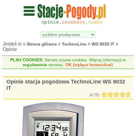
Wyszukiwarka 
Porównywarka 
stacji 
stacji 
pogodowych
pogodowych
Jesteś w »
»
»
»
Strona główna
TechnoLine
WS 9032 IT
Opinie
PLIKI COOKIES:
Serwis używa cookies. Więcej informacji w
regulaminie
serwisu.
OK (wyłącz komunikat)
Opinie stacja pogodowa TechnoLine WS 9032
IT
(
4.75
)