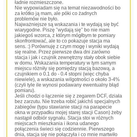
ładnie rozmieszczone.
Nie wypowiadam się na temat niezawodności bo
za krótko ją mam, ale póki co żadnych
problemów nie było.
Najważniejsze są wskazania i te wydają się być
wiarygodne. Piszę "wydają się" bo nie mam
jakiegoś wzorca, z którym mógłbym te pomiary
skonfrontować, ale to co pokazuje stacja ma
sens. :) Porównuję z czym mogę i wyniki wydają
się realne. Przez pierwsze dwa dni zarówno
stacja i jak i czujnik zewnętrzny stały obok siebie
w domu. Wskazania temperatury w tym samym
miejscu różniły się pomiędzy stacją bazową, a
czujnikiem o 0.1 do - 0.4 stopni (więc chyba
niewiele), a wskazania wilgotności o około 3-4%
(czyli tyle ile wynosi podawany ewentualny błąd
pomiaru).
Jeśli chodzi o łączenie się z zegarem DCF, działa
bez zarzutu. Nie trzeba robić jakichś specjalnych
zabiegów (typu stawianie stacji na parapecie
okna w przypadku mojej starej stacji Cason) żeby
nastąpił odbiór sygnału. Stacja stoi w różnych
miejscach mieszkania i ikona udanego
połączenia świeci się codziennie. Pierwszego
dnia, stacja się nie połączyła i co mnie martwiło