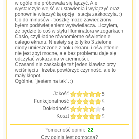
w ogóle nie próbowała się łączyć. Ale
wystarczyło wejść w ustawienia i wyłączyć oraz
ponownie włączyć tą opcję i stacja zaskoczyła. :)
Co do minusów - troszkę może zawiedziony
byłem podświetleniem wyświetlacza. Liczyłem,
że będzie to coś w stylu Illuminatora w zegarkach
Casio, czyli ładne równomierne oświetlenie
całego ekranu. Niestety są to tylko 3 zielone
diody umieszczone z boku ekranu i oświetlenie
nie jest zbyt mocne, ale bez problemu daje się
odczytać wskazania w ciemności.
Czasami nie zaskakuje też jeden klawisz przy
wciśnięciu i trzeba powtórzyć czynność, ale to
mały kłopot.
Ogólnie, "jestem na tak". :)
Jakość
5
Funkcjonalność
5
Dokładność
4
Koszt
5
Pomocność opinii:
22
Czy opinia jest pomocna?