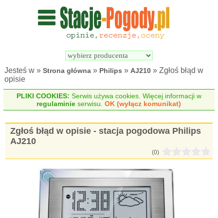
Wyszukiwarka 
Porównywarka 
stacji 
stacji 
pogodowych
pogodowych
Jesteś w »
»
»
» Zgłoś błąd w
Strona główna
Philips
AJ210
opisie
PLIKI COOKIES:
Serwis używa cookies. Więcej informacji w
regulaminie
serwisu.
OK (wyłącz komunikat)
Zgłoś błąd w opisie - stacja pogodowa Philips
AJ210
(0)