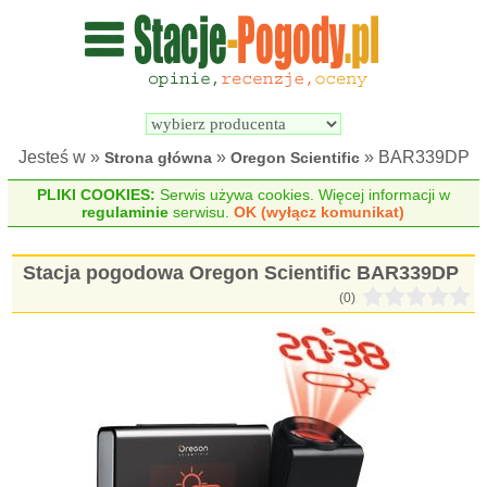
Wyszukiwarka 
Porównywarka 
stacji 
stacji 
pogodowych
pogodowych
Jesteś w »
»
» BAR339DP
Strona główna
Oregon Scientific
PLIKI COOKIES:
Serwis używa cookies. Więcej informacji w
regulaminie
serwisu.
OK (wyłącz komunikat)
Stacja pogodowa Oregon Scientific BAR339DP
(0)