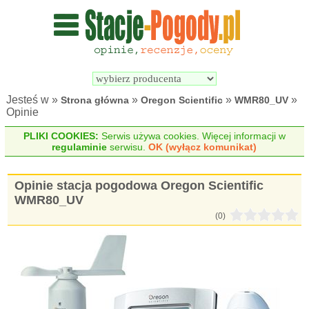
Wyszukiwarka 
Porównywarka 
stacji 
stacji 
pogodowych
pogodowych
Jesteś w »
»
»
»
Strona główna
Oregon Scientific
WMR80_UV
Opinie
PLIKI COOKIES:
Serwis używa cookies. Więcej informacji w
regulaminie
serwisu.
OK (wyłącz komunikat)
Opinie stacja pogodowa Oregon Scientific
WMR80_UV
(0)