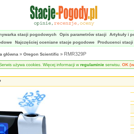
nywarka stacji pogodowych
Opis parametrów stacji
Artykuły i 
godowe
Najczęściej oceniane stacje pogodowe
Producenci stacj
»
» RMR329P
na główna
Oregon Scientific
erwis używa cookies. Więcej informacji w
regulaminie
serwisu.
OK (w
P