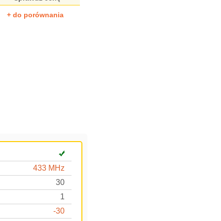
+ do porównania
433 MHz
30
1
-30