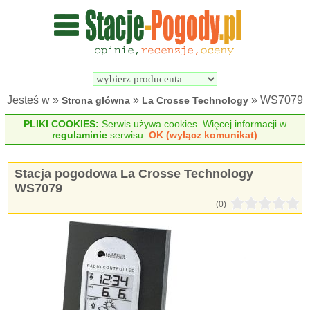
Wyszukiwarka 
Porównywarka 
stacji 
stacji 
pogodowych
pogodowych
Jesteś w »
»
» WS7079
Strona główna
La Crosse Technology
PLIKI COOKIES:
Serwis używa cookies. Więcej informacji w
regulaminie
serwisu.
OK (wyłącz komunikat)
Stacja pogodowa La Crosse Technology
WS7079
(0)