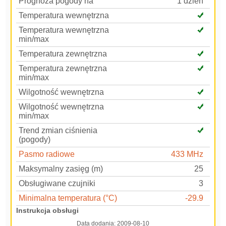
Prognoza pogody na
1 dzień
Temperatura wewnętrzna
Temperatura wewnętrzna
min/max
Temperatura zewnętrzna
Temperatura zewnętrzna
min/max
Wilgotność wewnętrzna
Wilgotność wewnętrzna
min/max
Trend zmian ciśnienia
(pogody)
Pasmo radiowe
433 MHz
Maksymalny zasięg (m)
25
Obsługiwane czujniki
3
Minimalna temperatura (°C)
-29.9
Instrukcja obsługi
Data dodania:
2009-08-10