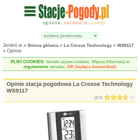
Wyszukiwarka 
Porównywarka 
stacji 
stacji 
pogodowych
pogodowych
Jesteś w »
»
»
Strona główna
La Crosse Technology
WS9117
» Opinie
PLIKI COOKIES:
Serwis używa cookies. Więcej informacji w
regulaminie
serwisu.
OK (wyłącz komunikat)
Opinie stacja pogodowa La Crosse Technology
WS9117
(
3.7
)