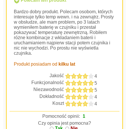
Polecam ten produkt
Bardzo dobry produkt. Polecam osobom, których
interesuje tylko temp wewn. i na zewnątrz. Prosty
w obsłudze, ale mam problem, po 3 latach
wymieniłem baterię w czujniku i przestał
pokazywać temperaturę zewnętrzną. Robiłem
różne kombinacje z wkładaniem baterii i
uruchamianiem najpierw stacji potem czujnika i
nic nie wychodzi. Po prostu nie wyświetla
czujnika.
Produkt posiadam od
kilku lat
Jakość
4
Funkcjonalność
5
Niezawodność
5
Dokładność
4
Koszt
4
Pomocność opinii:
1
Czy opinia jest pomocna?
Tak
Nie