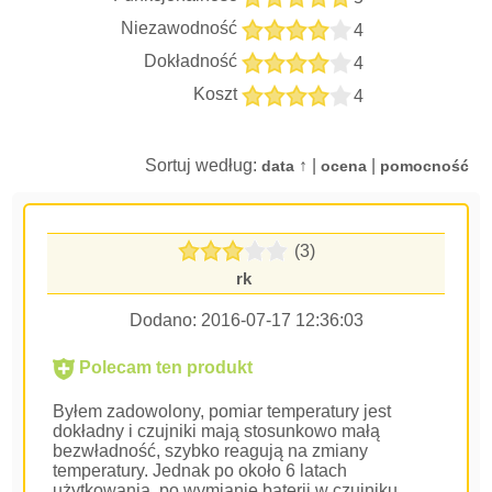
Niezawodność
4
Dokładność
4
Koszt
4
Sortuj według:
↑ |
|
data
ocena
pomocność
(3)
rk
Dodano:
2016-07-17 12:36:03
Polecam ten produkt
Byłem zadowolony, pomiar temperatury jest
dokładny i czujniki mają stosunkowo małą
bezwładność, szybko reagują na zmiany
temperatury. Jednak po około 6 latach
użytkowania, po wymianie baterii w czujniku