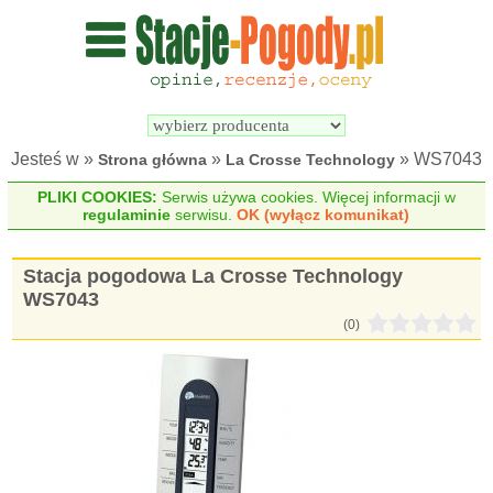
Wyszukiwarka 
Porównywarka 
stacji 
stacji 
pogodowych
pogodowych
Jesteś w »
»
» WS7043
Strona główna
La Crosse Technology
PLIKI COOKIES:
Serwis używa cookies. Więcej informacji w
regulaminie
serwisu.
OK (wyłącz komunikat)
Stacja pogodowa La Crosse Technology
WS7043
(0)