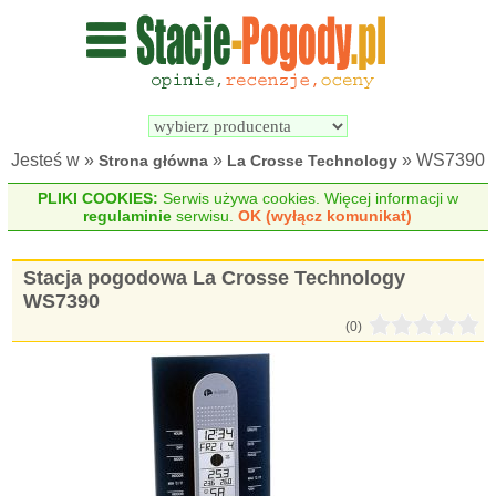
Wyszukiwarka 
Porównywarka 
stacji 
stacji 
pogodowych
pogodowych
Jesteś w »
»
» WS7390
Strona główna
La Crosse Technology
PLIKI COOKIES:
Serwis używa cookies. Więcej informacji w
regulaminie
serwisu.
OK (wyłącz komunikat)
Stacja pogodowa La Crosse Technology
WS7390
(0)