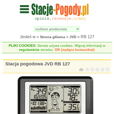
Wyszukiwarka 
Porównywarka 
stacji 
stacji 
pogodowych
pogodowych
Jesteś w »
»
» RB 127
Strona główna
JVD
PLIKI COOKIES:
Serwis używa cookies. Więcej informacji w
regulaminie
serwisu.
OK (wyłącz komunikat)
Stacja pogodowa JVD RB 127
(0)