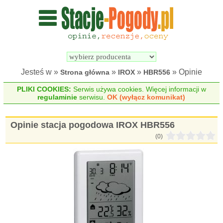
Wyszukiwarka 
Porównywarka 
stacji 
stacji 
pogodowych
pogodowych
Jesteś w »
»
»
» Opinie
Strona główna
IROX
HBR556
PLIKI COOKIES:
Serwis używa cookies. Więcej informacji w
regulaminie
serwisu.
OK (wyłącz komunikat)
Opinie stacja pogodowa IROX HBR556
(0)