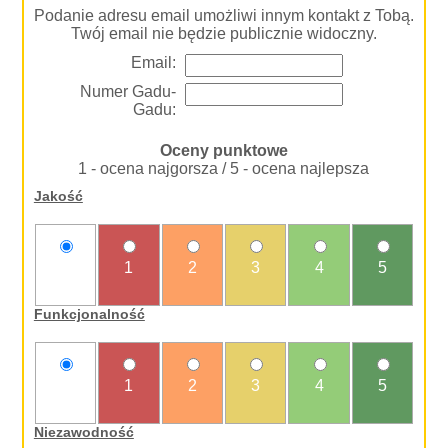
Podanie adresu email umożliwi innym kontakt z Tobą.
Twój email nie będzie publicznie widoczny.
Email:
Numer Gadu-
Gadu:
Oceny punktowe
1 - ocena najgorsza / 5 - ocena najlepsza
Jakość
nie
1
2
3
4
5
oceniam
Funkcjonalność
nie
1
2
3
4
5
oceniam
Niezawodność