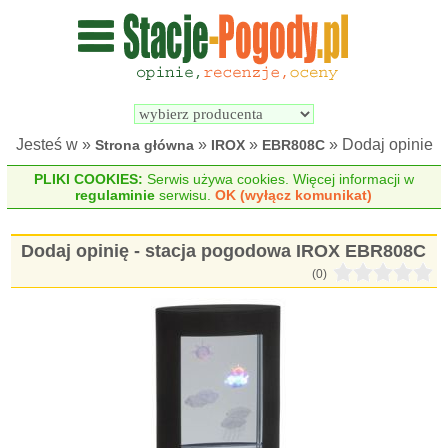
Wyszukiwarka 
Porównywarka 
stacji 
stacji 
pogodowych
pogodowych
Jesteś w »
»
»
» Dodaj opinie
Strona główna
IROX
EBR808C
PLIKI COOKIES:
Serwis używa cookies. Więcej informacji w
regulaminie
serwisu.
OK (wyłącz komunikat)
Dodaj opinię - stacja pogodowa IROX EBR808C
(0)