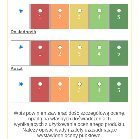
nie
1
2
3
4
5
oceniam
Dokładność
nie
1
2
3
4
5
oceniam
Koszt
nie
1
2
3
4
5
oceniam
Wpis powinien zawierać dość szczegółową ocenę,
opartą na własnych doświadczeniach
wynikających z użytkowania ocenianego produktu.
Należy opisać wady i zalety uzasadniające
wystawione oceny punktowe.