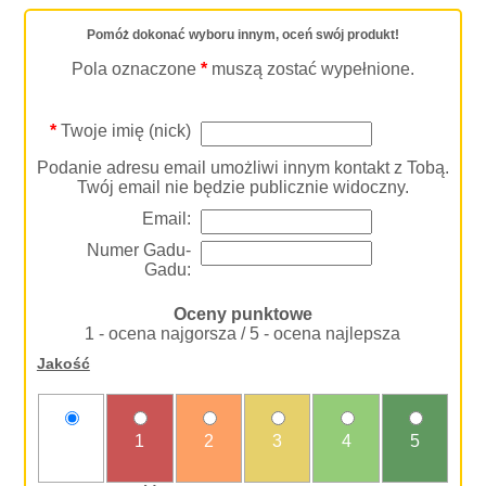
Pomóż dokonać wyboru innym, oceń swój produkt!
Pola oznaczone
*
muszą zostać wypełnione.
*
Twoje imię (nick)
Podanie adresu email umożliwi innym kontakt z Tobą.
Twój email nie będzie publicznie widoczny.
Email:
Numer Gadu-
Gadu:
Oceny punktowe
1 - ocena najgorsza / 5 - ocena najlepsza
Jakość
nie
1
2
3
4
5
oceniam