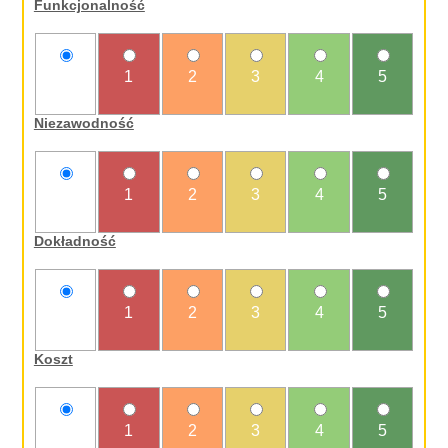
Funkcjonalność
nie
1
2
3
4
5
oceniam
Niezawodność
nie
1
2
3
4
5
oceniam
Dokładność
nie
1
2
3
4
5
oceniam
Koszt
nie
1
2
3
4
5
oceniam