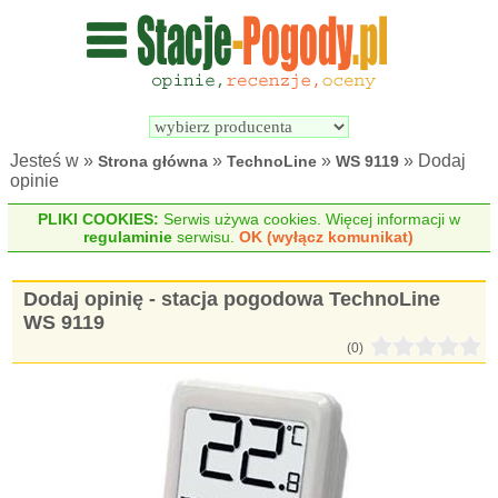
Wyszukiwarka 
Porównywarka 
stacji 
stacji 
pogodowych
pogodowych
Jesteś w »
»
»
» Dodaj
Strona główna
TechnoLine
WS 9119
opinie
PLIKI COOKIES:
Serwis używa cookies. Więcej informacji w
regulaminie
serwisu.
OK (wyłącz komunikat)
Dodaj opinię - stacja pogodowa TechnoLine
WS 9119
(0)