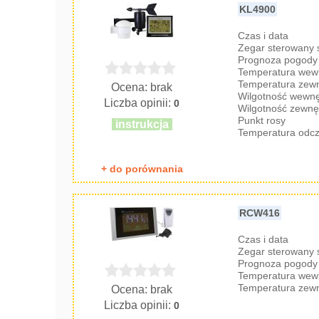
KL4900
Czas i data
Zegar sterowany
Prognoza pogody 
Temperatura wew
Temperatura zew
Ocena: brak
Wilgotność wewnę
Liczba opinii:
0
Wilgotność zewnę
Punkt rosy
instrukcja
Temperatura odc
+ do porównania
RCW416
Czas i data
Zegar sterowany
Prognoza pogody 
Temperatura wew
Temperatura zew
Ocena: brak
Liczba opinii:
0