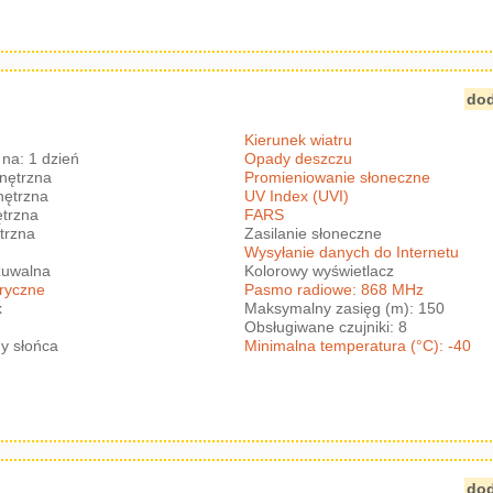
dod
Kierunek wiatru
na: 1 dzień
Opady deszczu
nętrzna
Promieniowanie słoneczne
nętrzna
UV Index (UVI)
trzna
FARS
trzna
Zasilanie słoneczne
Wysyłanie danych do Internetu
zuwalna
Kolorowy wyświetlacz
eryczne
Pasmo radiowe: 868 MHz
x
Maksymalny zasięg (m): 150
Obsługiwane czujniki: 8
y słońca
Minimalna temperatura (°C): -40
dod