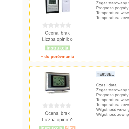
Zegar sterowany
Prognoza pogody 
Temperatura wew
Temperatura zew
Ocena: brak
Liczba opinii:
0
instrukcja
+ do porównania
TE653EL
Czas i data
Zegar sterowany
Prognoza pogody 
Temperatura wew
Temperatura zew
Wilgotność wewnę
Ocena: brak
Wilgotność zewnę
Liczba opinii:
0
instrukcja
film