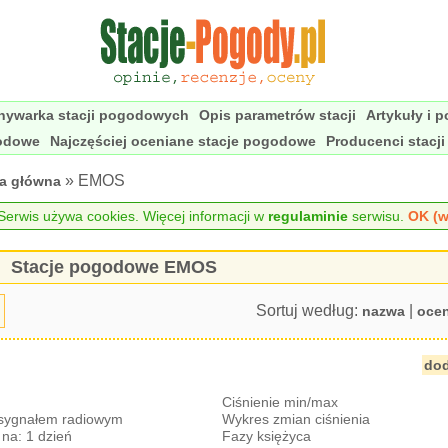
nywarka stacji pogodowych
Opis parametrów stacji
Artykuły i 
godowe
Najczęściej oceniane stacje pogodowe
Producenci stacj
» EMOS
na główna
erwis używa cookies. Więcej informacji w
regulaminie
serwisu.
OK (w
Stacje pogodowe EMOS
Sortuj według:
|
nazwa
oce
dod
Ciśnienie min/max
 sygnałem radiowym
Wykres zmian ciśnienia
na: 1 dzień
Fazy księżyca