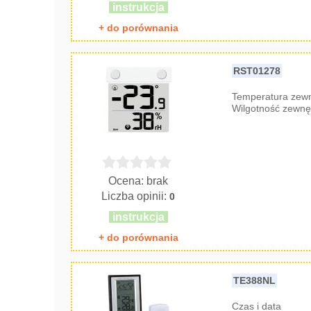
instrukcja
+ do porównania
RST01278
Temperatura zew
Wilgotność zewnę
Ocena: brak
Liczba opinii:
0
instrukcja
+ do porównania
TE388NL
Czas i data