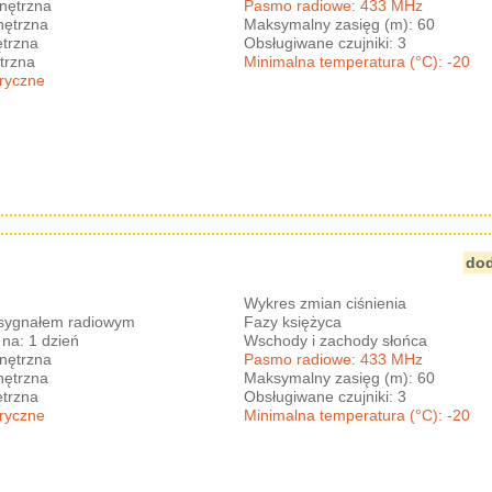
nętrzna
Pasmo radiowe: 433 MHz
nętrzna
Maksymalny zasięg (m): 60
trzna
Obsługiwane czujniki: 3
trzna
Minimalna temperatura (°C): -20
eryczne
dod
Wykres zmian ciśnienia
 sygnałem radiowym
Fazy księżyca
na: 1 dzień
Wschody i zachody słońca
nętrzna
Pasmo radiowe: 433 MHz
nętrzna
Maksymalny zasięg (m): 60
trzna
Obsługiwane czujniki: 3
eryczne
Minimalna temperatura (°C): -20