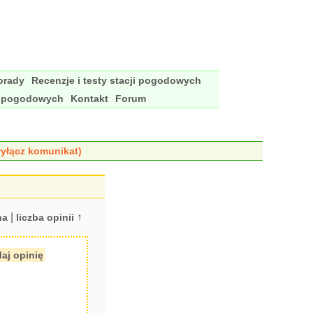
porady
Recenzje i testy stacji pogodowych
i pogodowych
Kontakt
Forum
yłącz komunikat)
|
↑
na
liczba opinii
aj opinię