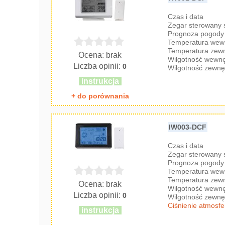
Czas i data
Zegar sterowany
Prognoza pogody 
Temperatura wew
Temperatura zew
Ocena: brak
Wilgotność wewnę
Liczba opinii:
0
Wilgotność zewnę
instrukcja
+ do porównania
IW003-DCF
Czas i data
Zegar sterowany
Prognoza pogody 
Temperatura wew
Temperatura zew
Ocena: brak
Wilgotność wewnę
Liczba opinii:
0
Wilgotność zewnę
Ciśnienie atmosf
instrukcja