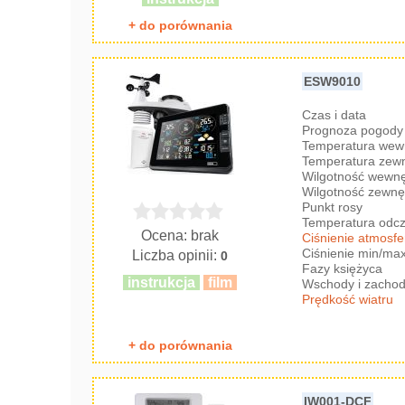
+ do porównania
ESW9010
Czas i data
Prognoza pogody 
Temperatura wew
Temperatura zew
Wilgotność wewnę
Wilgotność zewnę
Punkt rosy
Temperatura odc
Ocena: brak
Ciśnienie atmosf
Ciśnienie min/ma
Liczba opinii:
0
Fazy księżyca
instrukcja
film
Wschody i zachod
Prędkość wiatru
+ do porównania
IW001-DCF