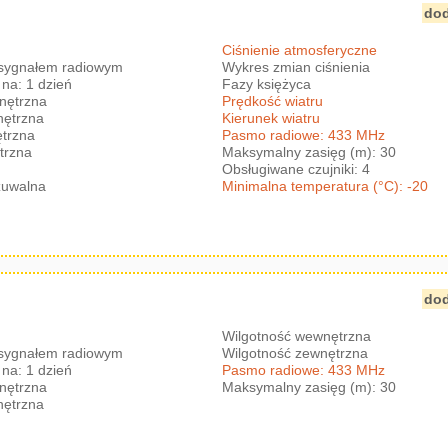
dod
Ciśnienie atmosferyczne
 sygnałem radiowym
Wykres zmian ciśnienia
na: 1 dzień
Fazy księżyca
nętrzna
Prędkość wiatru
nętrzna
Kierunek wiatru
trzna
Pasmo radiowe: 433 MHz
trzna
Maksymalny zasięg (m): 30
Obsługiwane czujniki: 4
zuwalna
Minimalna temperatura (°C): -20
dod
Wilgotność wewnętrzna
 sygnałem radiowym
Wilgotność zewnętrzna
na: 1 dzień
Pasmo radiowe: 433 MHz
nętrzna
Maksymalny zasięg (m): 30
nętrzna