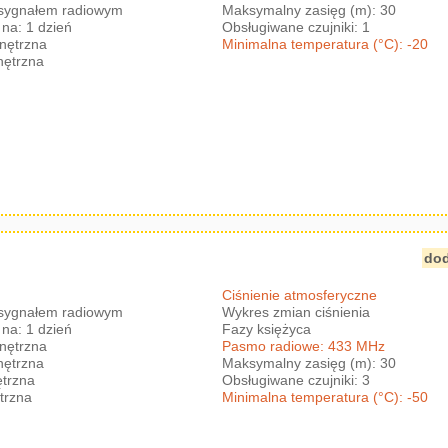
 sygnałem radiowym
Maksymalny zasięg (m): 30
na: 1 dzień
Obsługiwane czujniki: 1
nętrzna
Minimalna temperatura (°C): -20
nętrzna
dod
Ciśnienie atmosferyczne
 sygnałem radiowym
Wykres zmian ciśnienia
na: 1 dzień
Fazy księżyca
nętrzna
Pasmo radiowe: 433 MHz
nętrzna
Maksymalny zasięg (m): 30
trzna
Obsługiwane czujniki: 3
trzna
Minimalna temperatura (°C): -50