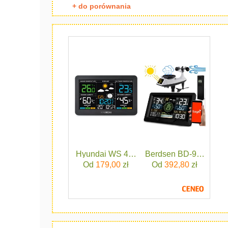
+ do porównania
Hyundai WS 4480
Berdsen BD-914 Cza
Od
179,00
zł
Od
392,80
zł