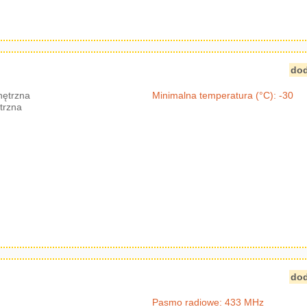
dod
nętrzna
Minimalna temperatura (°C): -30
trzna
dod
Pasmo radiowe: 433 MHz