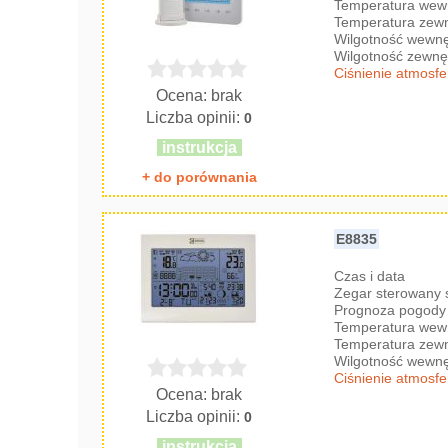
Temperatura wew
Temperatura zew
Wilgotność wewnę
Wilgotność zewnę
Ciśnienie atmosf
Ocena: brak
Liczba opinii:
0
instrukcja
+ do porównania
E8835
Czas i data
Zegar sterowany
Prognoza pogody 
Temperatura wew
Temperatura zew
Wilgotność wewnę
Ciśnienie atmosf
Ocena: brak
Liczba opinii:
0
instrukcja